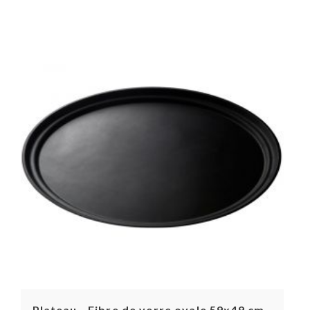
Plateau - Fibre de verre ovale 59x49 cm -