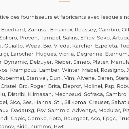
ive des fournisseurs et fabricants avec lesquels no
, Eberhard, Zanussi, Emainox, Roussey, Cambro, Off
 Solipro, Proven, Tampel, Salins, Effigy, Seko, Artug
 Guialto, Wepa, Bio, Vileda, Karcher, Ezpeleta, Topal
Luigi, Larocher, Hugues, Vicrila, Degrenne, Eternum,
in, Dynamic, Debuyer, Rieber, Simep, Platex, Manulat
ps, Krampouz, Lamber, Winter, Mabel, Rossigno, Jvd,
Rubermai, Stanival, Duni, Vim, Alvene, Deren, Stef
istel, Brc, Roger, Brita, Eleprof, Molinel, Psp, Robur
, Distribi, Klimasan, Mecnosud, Sofraca, Cambro, S
Sico, Ses, Hanna, Stil, Silikoma, Creuset, Sabatie
x, Dadauxg, Psv, Sammic, Adventys, Modular, Pizzag
ndi, Capic, Gamko, Epta, Bourgeat, Aco, Epgc, True
ostanov, Kide, Zummo, Bwt