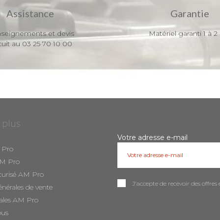
Assistance
Garantie
seignements et devis
Matériel garanti 1 à 2
tuit au 03 25 70 10 00
 plus
Votre adresse e-mail
 Pro
AM Pro
curisé AM Pro
J'accepte de recevoir des offr
énérales de vente
ales AM Pro
ous