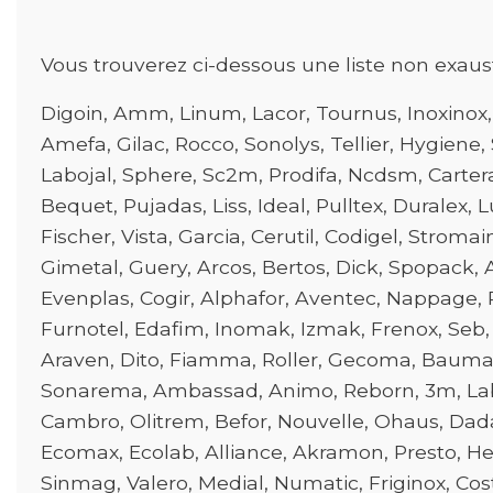
Vous trouverez ci-dessous une liste non exaust
Digoin, Amm, Linum, Lacor, Tournus, Inoxinox
Amefa, Gilac, Rocco, Sonolys, Tellier, Hygiene,
Labojal, Sphere, Sc2m, Prodifa, Ncdsm, Cartera,
Bequet, Pujadas, Liss, Ideal, Pulltex, Duralex, 
Fischer, Vista, Garcia, Cerutil, Codigel, Stroma
Gimetal, Guery, Arcos, Bertos, Dick, Spopack, A
Evenplas, Cogir, Alphafor, Aventec, Nappage, 
Furnotel, Edafim, Inomak, Izmak, Frenox, Seb, Cr
Araven, Dito, Fiamma, Roller, Gecoma, Baumalu
Sonarema, Ambassad, Animo, Reborn, 3m, Label, 
Cambro, Olitrem, Befor, Nouvelle, Ohaus, Dadau
Ecomax, Ecolab, Alliance, Akramon, Presto, He
Sinmag, Valero, Medial, Numatic, Friginox, C