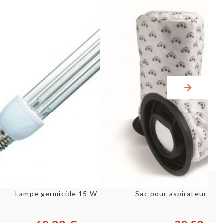
Aperçu rapide
Aperçu rapid
Lampe germicide 15 W
Sac pour aspirateur He