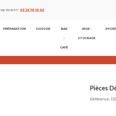
nde 150€/HT
03 25 70 10 00
PRÉPARATION
CUISSON
BAR
INOX -
HYGIÈ
-
STOCKAGE
CAFÉ
Pièces D
Référence:
D