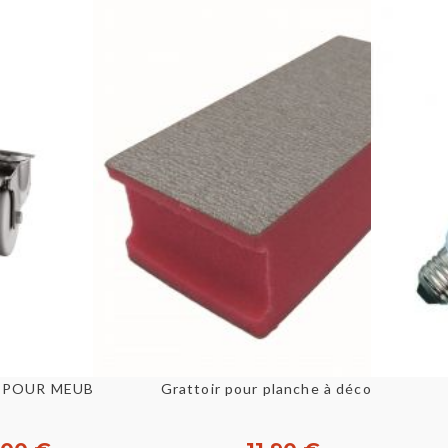
u rapide
Aperçu rapide
Grattoir pour planche à découper
KIT 4 ROULETTES INOX POUR MEUBLE BAS [E24207]