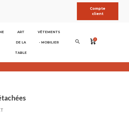
Compte
client
NE
ART
VÊTEMENTS
0
search
DE LA
- MOBILIER
TABLE
étachées
ET