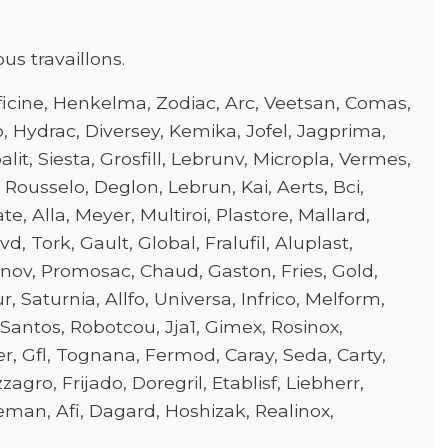
us travaillons.
icine, Henkelma, Zodiac, Arc, Veetsan, Comas,
o, Hydrac, Diversey, Kemika, Jofel, Jagprima,
it, Siesta, Grosfill, Lebrunv, Micropla, Vermes,
 Rousselo, Deglon, Lebrun, Kai, Aerts, Bci,
e, Alla, Meyer, Multiroi, Plastore, Mallard,
 Tork, Gault, Global, Fralufil, Aluplast,
anov, Promosac, Chaud, Gaston, Fries, Gold,
, Saturnia, Allfo, Universa, Infrico, Melform,
antos, Robotcou, Jja1, Gimex, Rosinox,
r, Gfl, Tognana, Fermod, Caray, Seda, Carty,
ro, Frijado, Doregril, Etablisf, Liebherr,
man, Afi, Dagard, Hoshizak, Realinox,