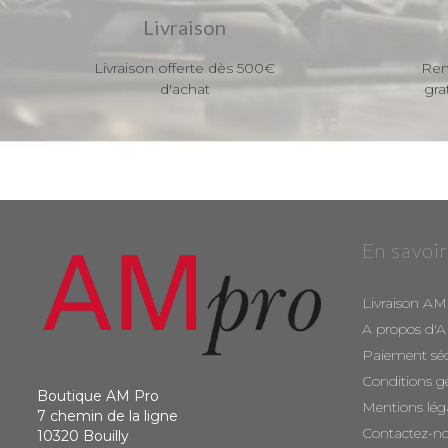
Livraison
Livraison offerte dès 500€
Ren
d'achat
gra
En savoir
Livraison AM
A propos d'
Paiement sé
Conditions g
Boutique AM Pro
Mentions lég
7 chemin de la ligne
Contactez-n
10320 Bouilly