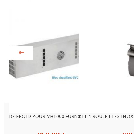
Aperçu rapide
Aperç
BLOC DE FROID POUR VH1000 FURNOTEL [B46626]