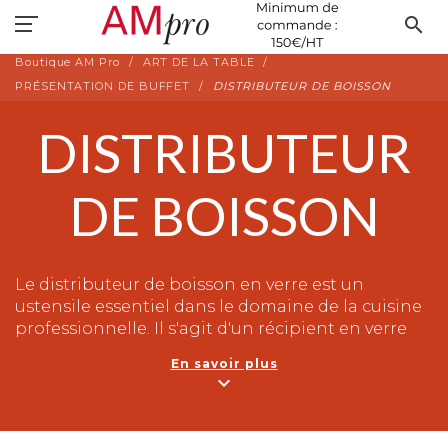
search
Boutique AM Pro
ART DE LA TABLE
PRÉSENTATION DE BUFFET
DISTRIBUTEUR DE BOISSON
DISTRIBUTEUR
DE BOISSON
Le distributeur de boisson en verre est un
ustensile essentiel dans le domaine de la cuisine
professionnelle. Il s'agit d'un récipient en verre
spécialement conçu pour servir et conserver les
En savoir plus
boissons de manière pratique et esthétique. Son
expand_more
utilisation est idéale pour les restaurants, les bars,
les hôtels ou tout autre établissement de
restauration.