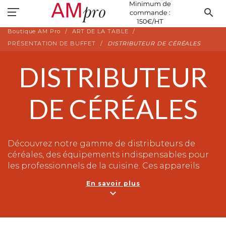
search
Boutique AM Pro
ART DE LA TABLE
PRÉSENTATION DE BUFFET
DISTRIBUTEUR DE CÉRÉALES
DISTRIBUTEUR
DE CÉRÉALES
Découvrez notre gamme de distributeurs de
céréales, des équipements indispensables pour
les professionnels de la cuisine. Ces appareils
pratiques offrent une large sélection de céréales
En savoir plus
et de confiseries, idéales pour les buffets, les
expand_more
cafétérias et les restaurants. Ils permettent de
proposer un choix varié à vos clients, tout en
facilitant le service.