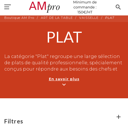
search
Boutique AM Pro
ART DE LA TABLE
VAISSELLE
PLAT
PLAT
La catégorie "Plat" regroupe une large sélection
de plats de qualité professionnelle, spécialement
conçus pour répondre aux besoins des chefs et
des passionnés de cuisine. Les plats sont des
En savoir plus
récipients peu profonds, souvent en acier
expand_more
inoxydable, utilisés pour préparer et servir une
variété de plats savoureux tels que des mijotés,
des gratins, des lasagnes et bien plus encore.
Ces plats sont indispensables dans les cuisines
professionnelles car ils permettent une
Filtres
répartition homogène de la chaleur, assurant