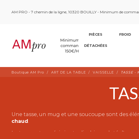
AM PRO - 7 chemin de la ligne, 10320 BOUILLY - Minimum de comma
PIÈCES
FROID
DÉTACHÉES
Boutique AM Pro
ART DE LA TABLE
VAISSELLE
TASSE -
TAS
Une tasse, un mug et une soucoupe sont des élém
chaud
.
La tasse est un récipient cylindrique doté d'une 