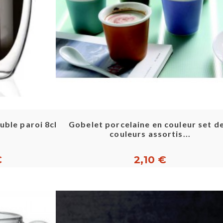
pide
Aperçu rapide
uble paroi 8cl
Gobelet porcelaine en couleur set d
couleurs assortis...
€
2,10 €