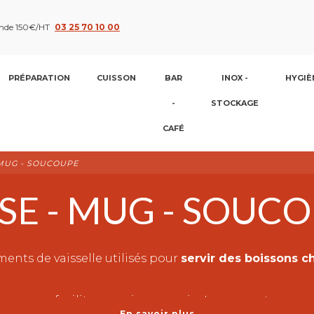
nde 150€/HT
03 25 70 10 00
PRÉPARATION
CUISSON
BAR
INOX -
HYGIÈ
-
STOCKAGE
CAFÉ
 MUG - SOUCOUPE
SE - MUG - SOUC
ents de vaisselle utilisés pour
servir des boissons ch
anse pour faciliter sa prise en main. Le mug est un gr
En savoir plus