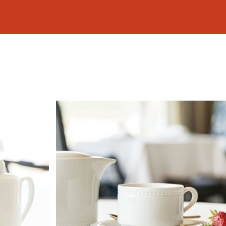
ur laquelle on pose la tasse ou le mug après
 de salir la table.