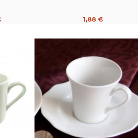
€
1,88 €