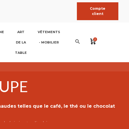
Compte
client
NE
ART
VÊTEMENTS
0
search
DE LA
- MOBILIER
TABLE
OUPE
audes telles que le café, le thé ou le chocolat
and récipient cylindrique avec une anse, conçu