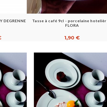
pide
Aperçu rapide
GUY DEGRENNE
Tasse à café 9cl - porcelaine hotelièr
FLORA
€
1,90 €