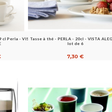
pide
Aperçu rapide
 cl Perla - VISTA
Tasse à thé - PERLA - 20cl - VISTA ALE
E
lot de 6
€
7,30 €