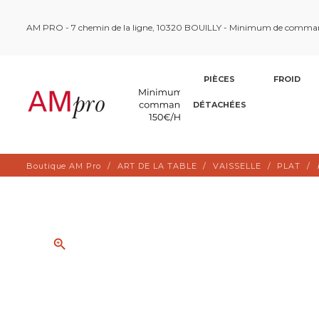
AM PRO - 7 chemin de la ligne, 10320 BOUILLY - Minimum de comma
PIÈCES
FROID
DÉTACHÉES
Boutique AM Pro
ART DE LA TABLE
VAISSELLE
PLAT
zoom_in