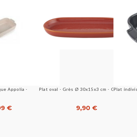
u rapide
Aperçu rapide
Plat oval - Grès Ø 30x15x3 cm - Gemstone
Plat individuel en céramique Appolia - 18x12x4,5cm 85 cl...
99 €
9,90 €