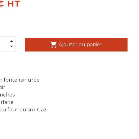
€ HT
shopping_cart
Ajouter au panier
n fonte rainurée
oir
anches
rfaite
n au four ou sur Gaz