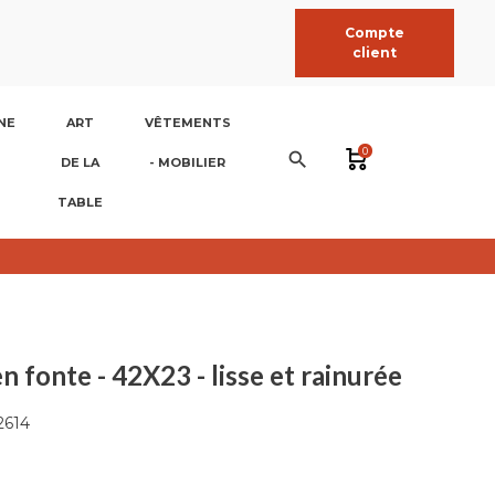
Compte
client
NE
ART
VÊTEMENTS
0
search
DE LA
- MOBILIER
TABLE
n fonte - 42X23 - lisse et rainurée
2614