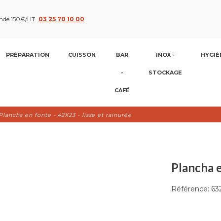
nde 150€/HT
03 25 70 10 00
PRÉPARATION
CUISSON
BAR
INOX -
HYGIÈ
-
STOCKAGE
CAFÉ
Plancha en fonte - 42X23 - lisse et rainurée
Plancha e
Référence:
63