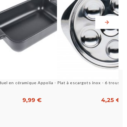
Aperçu rapide
Aperçu rapid
Plat à escargots inox - 6 trous 
Plat individuel en céramique Appolia - 18x12x4,5cm 85 cl...
9,99 €
4,25 €