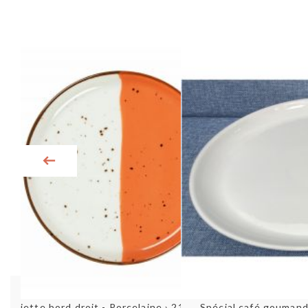
Aperçu rapide
Aperç
Assiette bord droit - Porcelaine › 21 cm - H‚lios
Spécial café goumand