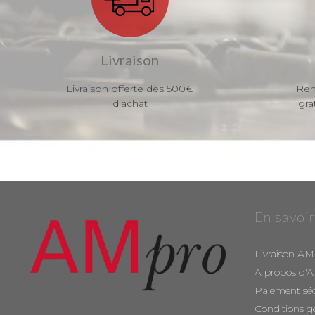
Livraison
Livraison offerte dès 500€
Ren
d'achat
gra
En savoir
Livraison AM
A propos d'
Paiement sé
Conditions g