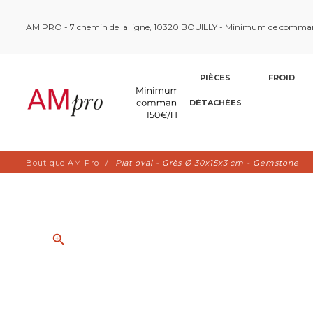
AM PRO - 7 chemin de la ligne, 10320 BOUILLY - Minimum de comma
PIÈCES
FROID
DÉTACHÉES
Boutique AM Pro
Plat oval - Grès Ø 30x15x3 cm - Gemstone
zoom_in