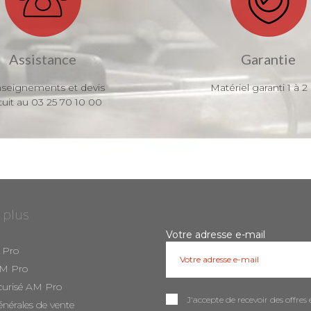
Assistance
Garantie
seignements et devis
Matériel garanti 1 à 2
tuit au 03 25 70 10 00
 plus
Votre adresse e-mail
 Pro
AM Pro
curisé AM Pro
J'accepte de recevoir des offr
énérales de vente