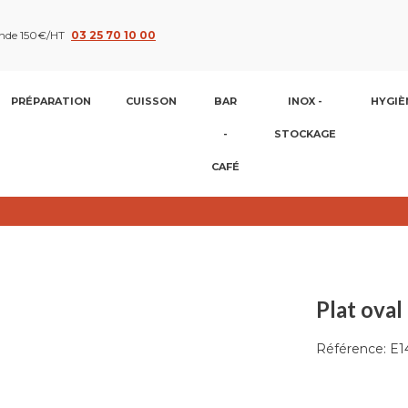
nde 150€/HT
03 25 70 10 00
PRÉPARATION
CUISSON
BAR
INOX -
HYGIÈ
-
STOCKAGE
CAFÉ
Plat ova
Référence:
E1