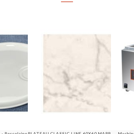
u rapide
Aperçu rapide
 - Porcelaine ø 22,8 cm
Machin