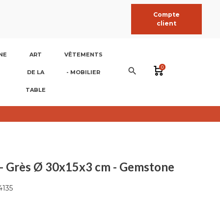
Compte
client
NE
ART
VÊTEMENTS
0
search
DE LA
- MOBILIER
TABLE
l - Grès Ø 30x15x3 cm - Gemstone
4135