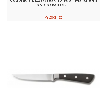
Couteau à pizza/steak Toledo - Manche en
bois bakelisé -...
4,20 €