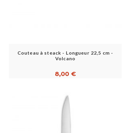
à servir et les préférences du chef. La sélection
rigoureuse des couteaux à steak sur notre site
assure aux professionnels de la cuisine de trouver
l'outil parfaitement adapté à leur environnement
de travail et à leurs besoins précis, tout en offrant
aux convives une coupe aisée et agréable de leurs
mets.
Couteau à steack - Longueur 22,5 cm -
Volcano
8,00 €