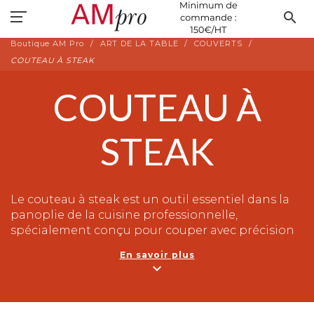
search
Boutique AM Pro
ART DE LA TABLE
COUVERTS
COUTEAU À STEAK
COUTEAU À
STEAK
Le couteau à steak est un outil essentiel dans la
panoplie de la cuisine professionnelle,
spécialement conçu pour couper avec précision
les
viandes cuites
, notamment les steaks. Il se
En savoir plus
caractérise par sa lame tranchante et sa capacité
expand_more
à découper nettement sans déchirer les fibres de
la viande, ce qui permet de préserver la texture et
la présentation des plats. Typiquement, la lame