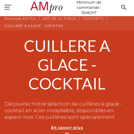
search
Boutique AM Pro
ART DE LA TABLE
COUVERTS
CUILLERE A GLACE - COCKTAIL
CUILLERE A
GLACE -
COCKTAIL
Découvrez notre sélection de cuillères à glace -
cocktail en acier inoxydable, disponibles en
aspect inox. Ces cuillères sont spécialement
conçues pour les professionnels de la
En savoir plus
restauration et les passionnés de cocktails.
expand_more