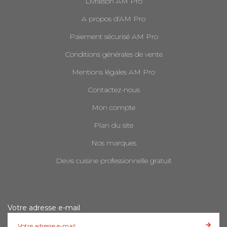
Livraison AM Pro
A propos d'AM Pro
Paiement sécurisé AM Pro
Conditions générales de vente
Mentions légales AM Pro
Contactez-nous
Mon compte
Plan du site
Nos marques
Devis cuisine professionnelle gratuit
Votre adresse e-mail