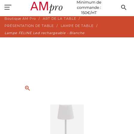
search
Boutique AM Pro
ART DE LA TABLE
PRÉSENTATION DE TABLE
LAMPE DE TABLE
Lampe FELINE Led rechargeable - Blanche
zoom_in