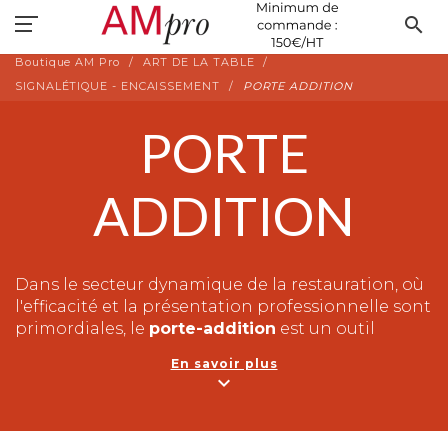
search
Boutique AM Pro
ART DE LA TABLE
SIGNALÉTIQUE - ENCAISSEMENT
PORTE ADDITION
PORTE
ADDITION
Dans le secteur dynamique de la restauration, où
l'efficacité et la présentation professionnelle sont
primordiales, le
porte-addition
est un outil
indispensable. Conçu pour les bars, les cafés et
En savoir plus
les restaurants, ce produit est à la fois pratique et
expand_more
élégant pour la gestion des transactions de
paiement avec les clients.