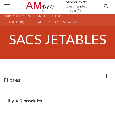
search
Boutique AM Pro
ART DE LA TABLE
USAGE UNIQUE - JETABLE
SACS JETABLES
SACS JETABLES
Filtres
Il y a 6 produits.