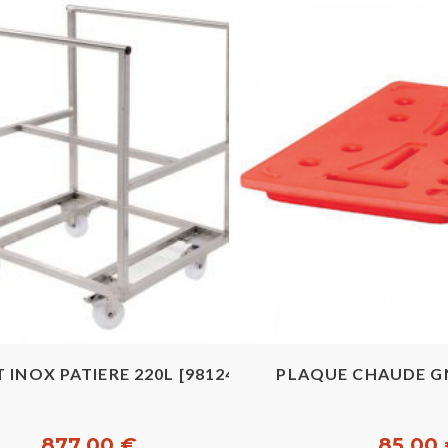
Aperçu rapide
Aperçu ra
 INOX PATIERE 220L [981242]
PLAQUE CHAUDE GN
877,00 €
85,00