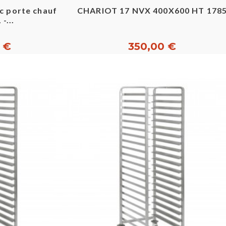
pide
Aperçu rapide
c porte chauffante
CHARIOT 17 NVX 400X600 HT 178
-...
0 €
350,00 €