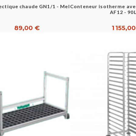
Aperçu rapide
Aperçu ra
ectique chaude GN1/1 - Melform
Conteneur isotherme ave
AF12 - 90L 
89,00 €
1 155,0