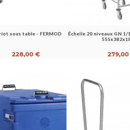
Aperçu rapide
Aperçu ra
riot sous table - FERMOD
Échelle 20 niveaux GN 1/
555x382x18
228,00 €
279,00