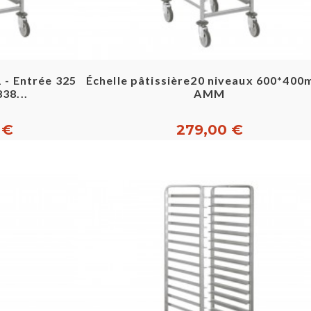
pide
Aperçu rapide
1 - Entrée 325 mm -
Échelle pâtissière20 niveaux 600*400
38...
AMM
 €
279,00 €