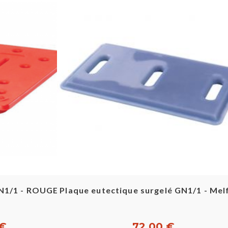
pide
Aperçu rapide
1/1 - ROUGE
Plaque eutectique surgelé GN1/1 - Me
 €
72,00 €