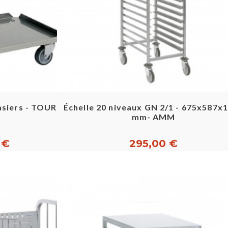
pide
Aperçu rapide
casiers - TOURNUS
Échelle 20 niveaux GN 2/1 - 675x587x
mm- AMM
 €
295,00 €