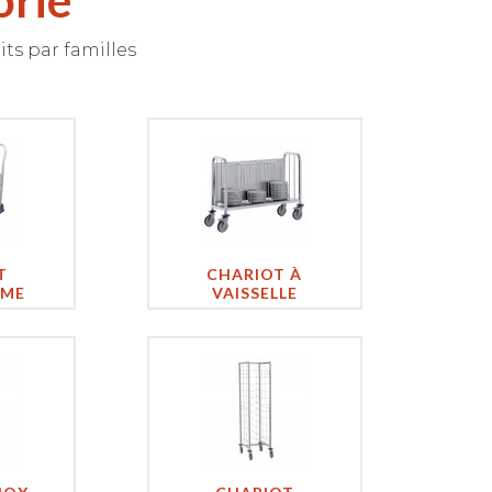
orie
ts par familles
T
CHARIOT À
RME
VAISSELLE