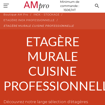
search
Boutique AM Pro
INOX - STOCKAGE
ETAGÈRE INOX PROFESSIONNELLE
ETAGÈRE MURALE CUISINE PROFESSIONNELLE
ETAGÈRE
MURALE
CUISINE
PROFESSIONNEL
Découvrez notre large sélection d'étagères