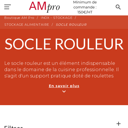
search
Boutique AM Pro
INOX - STOCKAGE
STOCKAGE ALIMENTAIRE
SOCLE ROULEUR
SOCLE ROULEUR
Le socle rouleur est un élément indispensable
dans le domaine de la cuisine professionnelle. Il
s'agit d'un support pratique doté de roulettes
robustes, conçu pour faciliter le déplacement
En savoir plus
simple et rapide de gros équipements de cuisine.
expand_more
Ce socle solide offre une grande capacité de
charge, ce qui permet de déplacer aisément des
appareils tels que des fours, des réfrigérateurs ou
encore des friteuses industrielles.
Grâce à sa conception ergonomique, le socle
Filtres