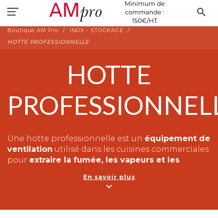
search
Boutique AM Pro
INOX - STOCKAGE
HOTTE PROFESSIONNELLE
HOTTE
PROFESSIONNEL
Une hotte professionnelle est un
équipement de
ventilation
utilisé dans les cuisines commerciales
pour
extraire la fumée, les vapeurs et les
odeurs
produites par la cuisson des aliments. Elle
En savoir plus
est conçue pour capter les particules de graisse
expand_more
et autres contaminants et les éliminer de l'air de
la cuisine, ce qui permet de maintenir un
environnement de travail plus propre et plus sûr.