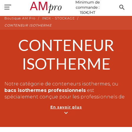
search
Boutique AM Pro
INOX - STOCKAGE
CONTENEUR ISOTHERME
CONTENEUR
ISOTHERME
Notre catégorie de conteneurs isothermes, ou
bacs isothermes professionnels
est
spécialement conçue pour les professionnels de
la restauration, de la livraison de repas et de la
En savoir plus
logistique alimentaire. Ces conteneurs
expand_more
isothermes sont indispensables
pour le transport
de nourriture
à température contrôlée, que ce
soit des plats chauds ou froids.