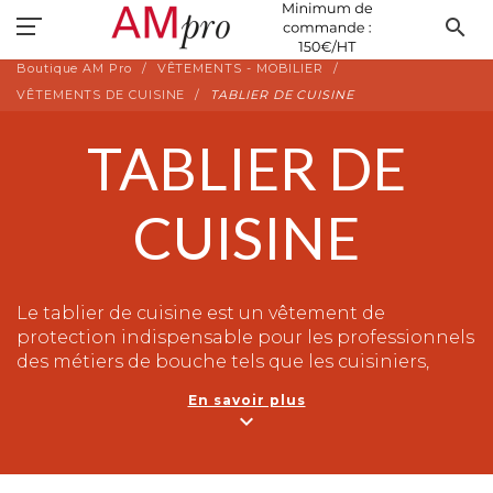
search
Boutique AM Pro
VÊTEMENTS - MOBILIER
VÊTEMENTS DE CUISINE
TABLIER DE CUISINE
TABLIER DE
CUISINE
Le tablier de cuisine est un vêtement de
protection indispensable pour les professionnels
des métiers de bouche tels que les cuisiniers,
pâtissiers, bouchers et restaurateurs. Il permet de
En savoir plus
protéger les vêtements des taches et des
expand_more
projections de nourriture
.
Vous êtes un professionnel de la cuisine et vous