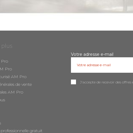
 plus
Votre adresse e-mail
 Pro
AM Pro
curisé AM Pro
J'accepte de recevoir des offr
énérales de vente
ales AM Pro
ous
s
 professionnelle gratuit