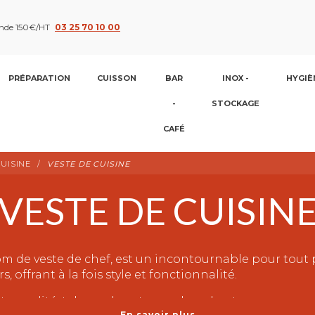
nde 150€/HT
03 25 70 10 00
PRÉPARATION
CUISSON
BAR
INOX -
HYGIÈ
-
STOCKAGE
CAFÉ
UISINE
VESTE DE CUISINE
VESTE DE CUISIN
m de veste de chef, est un incontournable pour tout p
 offrant à la fois style et fonctionnalité.
e qualité, tels que le coton ou le polyester, pour assur
En savoir plus