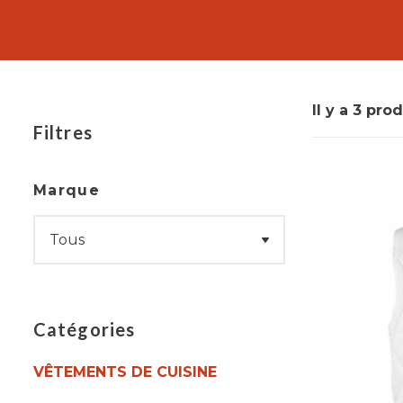
cuisine est souvent dotée de boutons-pression ou 
Non seulement la veste de cuisine protège les pro
également de maintenir une apparence professio
personnel de cuisine, ajoutant ainsi une touche d
Il y a 3 prod
Filtres
Marque
Catégories
VÊTEMENTS DE CUISINE