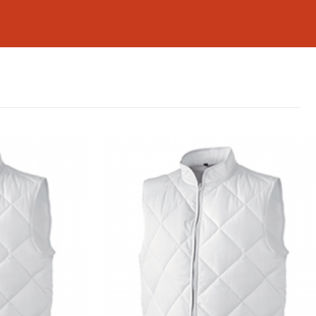
 rapide.
ur et aux liquides chauds, mais elle permet
istinguer les chefs des autres membres du