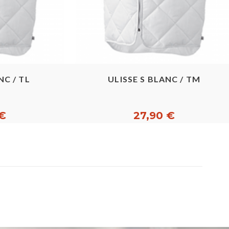
pide
Aperçu rapide
NC / TL
ULISSE S BLANC / TM
 €
27,90 €