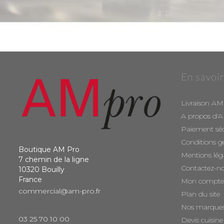
En savoir
Livraison AM
A propos d'
Paiement sé
Conditions g
Boutique AM Pro
Mentions lég
7 chemin de la ligne
Contactez-n
10320 Bouilly
France
Mon compte
commercial@am-pro.fr
Plan du site
Nos marque
03 25 70 10 00
Devis cuisine