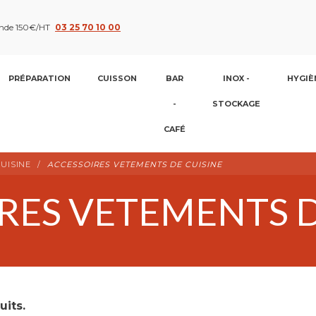
nde 150€/HT
03 25 70 10 00
PRÉPARATION
CUISSON
BAR
INOX -
HYGIÈ
-
STOCKAGE
CAFÉ
UISINE
ACCESSOIRES VETEMENTS DE CUISINE
RES VETEMENTS D
uits.