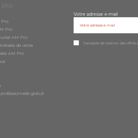
 plus
Votre adresse e-mail
 Pro
AM Pro
curisé AM Pro
J'accepte de recevoir des offr
énérales de vente
ales AM Pro
ous
s
 professionnelle gratuit