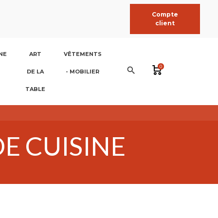
Compte
client
NE
ART
VÊTEMENTS
0
search
DE LA
- MOBILIER
TABLE
E CUISINE