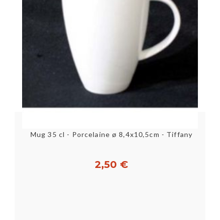
Mug 35 cl - Porcelaine ø 8,4x10,5cm - Tiffany
Li
2,50 €
Acheter