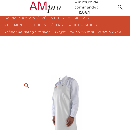
search
Boutique AM Pro
VÊTEMENTS - MOBILIER
VÊTEMENTS DE CUISINE
TABLIER DE CUISINE
Tablier de plonge Yankee - Vinyle - 900x1150 mm - MANULATEX
zoom_in