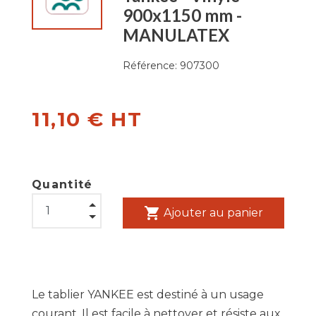
900x1150 mm -
MANULATEX
Référence:
907300
11,10 € HT
Quantité
shopping_cart
Ajouter au panier
Le tablier YANKEE est destiné à un usage
courant. Il est facile à nettoyer et résiste aux