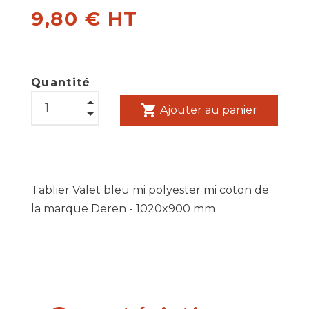
9,80 € HT
Quantité
shopping_cart
Ajouter au panier
Tablier Valet bleu mi polyester mi coton de
la marque Deren - 1020x900 mm