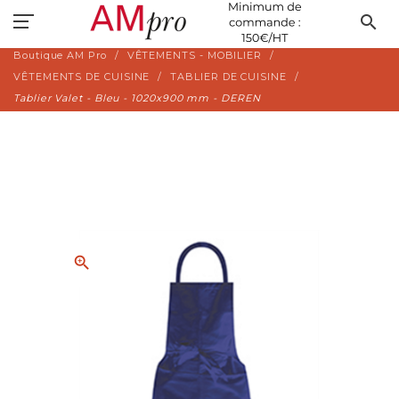
search
Boutique AM Pro
VÊTEMENTS - MOBILIER
VÊTEMENTS DE CUISINE
TABLIER DE CUISINE
Tablier Valet - Bleu - 1020x900 mm - DEREN
zoom_in