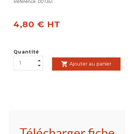
Référence:
007351
4,80 € HT
Quantité
shopping_cart
Ajouter au panier
Télécharger fiche