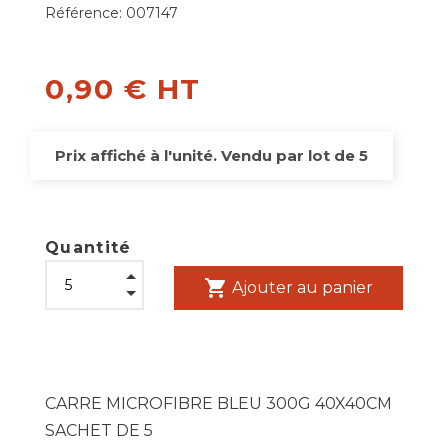
Référence:
007147
0,90 € HT
Prix affiché à l'unité. Vendu par lot de 5
Quantité
shopping_cart
Ajouter au panier
CARRE MICROFIBRE BLEU 300G 40X40CM
SACHET DE 5