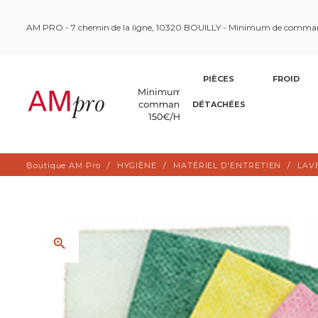
AM PRO - 7 chemin de la ligne, 10320 BOUILLY - Minimum de comma
PIÈCES
FROID
DÉTACHÉES
Boutique AM Pro
HYGIÈNE
MATÉRIEL D'ENTRETIEN
LAV
zoom_in