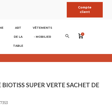
Compte
client
NE
ART
VÊTEMENTS
0
search
DE LA
- MOBILIER
TABLE
 BIOTISS SUPER VERTE SACHET DE
7353