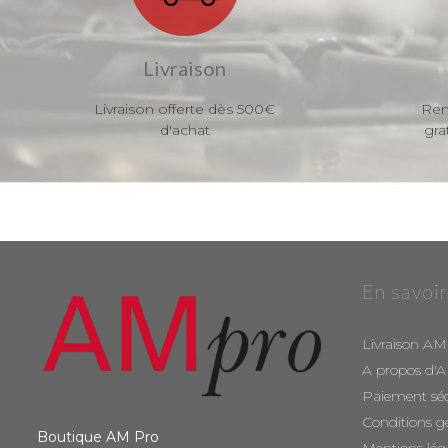
Livraison
Livraison offerte dès 500€
Ren
d'achat
gra
En savoir
Livraison AM
A propos d'
Paiement sé
Conditions g
Boutique AM Pro