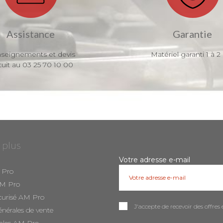
Assistance
Garantie
seignements et devis
Matériel garanti 1 à 2
tuit au 03 25 70 10 00
 plus
Votre adresse e-mail
 Pro
AM Pro
curisé AM Pro
J'accepte de recevoir des offr
énérales de vente