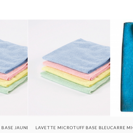
u rapide
Aperçu rapide
 BASE JAUNE 36X36CM
LAVETTE MICROTUFF BASE BLEU 36X36CM