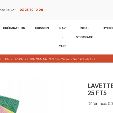
nde 150€/HT
03 25 70 10 00
PRÉPARATION
CUISSON
BAR
INOX -
HYGIÈ
-
STOCKAGE
CAFÉ
ETTES
LAVETTE BIOTISS SUPER VERTE SACHET DE 25 FTS
LAVETTE
25 FTS
Référence:
00