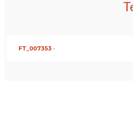
T
FT_007353
-