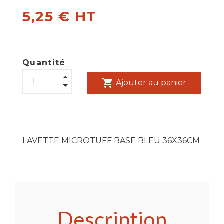
5,25 € HT
Quantité
shopping_cart
Ajouter au panier
LAVETTE MICROTUFF BASE BLEU 36X36CM
Description