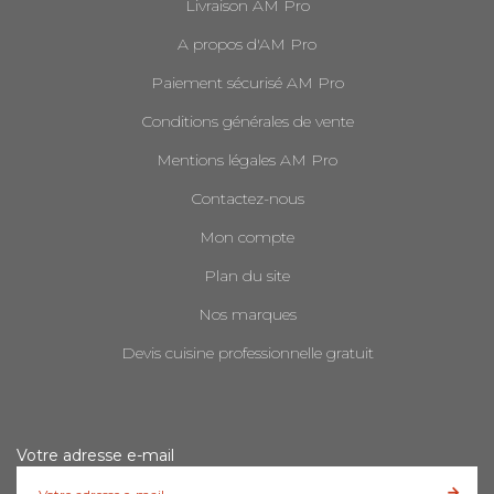
Livraison AM Pro
A propos d'AM Pro
Paiement sécurisé AM Pro
Conditions générales de vente
Mentions légales AM Pro
Contactez-nous
Mon compte
Plan du site
Nos marques
Devis cuisine professionnelle gratuit
Votre adresse e-mail