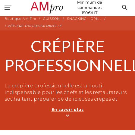
search
Boutique AM Pro
CUISSON
SNACKING - GRILL
CRÉPIÈRE PROFESSIONNELLE
CRÉPIÈRE
PROFESSIONNEL
La crêpière professionnelle est un outil
indispensable pour les chefs et les restaurateurs
souhaitant préparer de délicieuses crêpes et
galettes. Cette machine permet de cuire
En savoir plus
rapidement et uniformément les crêpes grâce à
expand_more
sa surface parfaitement lisse et antiadhésive. Avec
sa grande capacité, elle permet de produire un
grand nombre de crêpes en peu de temps, ce qui