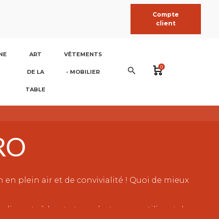
Compte
client
NE
ART
VÊTEMENTS
0
search
DE LA
- MOBILIER
TABLE
RO
n plein air et de convivialité ! Quoi de mieux
 aliments à haute température, en utilisant des