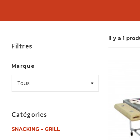
braises ou du gaz. C'est l'outil idéal pour prépar
En revanche, le brasero est un dispositif davantag
fournir de la chaleur, ainsi que pour griller des
cosy qu'il procure.
Il y a 1 prod
Filtres
Marque
Catégories
SNACKING - GRILL