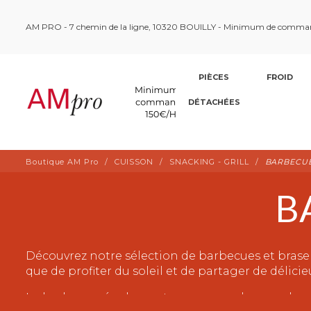
AM PRO - 7 chemin de la ligne, 10320 BOUILLY - Minimum de comma
PIÈCES
FROID
DÉTACHÉES
Boutique AM Pro
CUISSON
SNACKING - GRILL
BARBECUE
B
Découvrez notre sélection de barbecues et braser
que de profiter du soleil et de partager de délici
Le barbecue, également connu sous le nom de gril