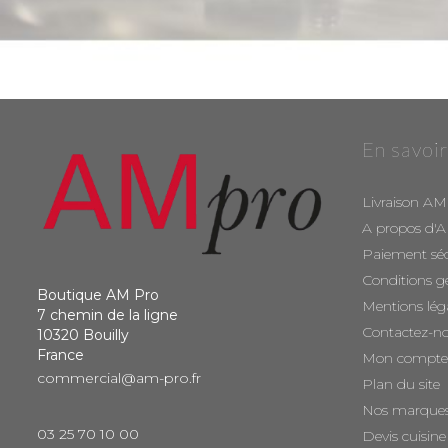
En savoir
Livraison AM
A propos d'
Paiement sé
Conditions g
Boutique AM Pro
Mentions lég
7 chemin de la ligne
Contactez-n
10320 Bouilly
France
Mon compte
commercial@am-pro.fr
Plan du site
Nos marque
03 25 70 10 00
Devis cuisine