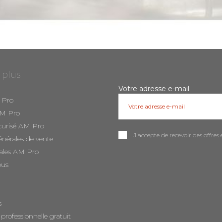
 plus
Votre adresse e-mail
 Pro
AM Pro
curisé AM Pro
J'accepte de recevoir des offr
énérales de vente
ales AM Pro
ous
s
 professionnelle gratuit