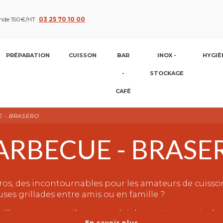
nde 150€/HT
03 25 70 10 00
PRÉPARATION
CUISSON
BAR
INOX -
HYGIÈ
-
STOCKAGE
CAFÉ
 - BRASERO
ARBECUE - BRASE
os, des incontournables pour les amateurs de cuisson e
euses grillades entre amis ou en famille ?
l, est un appareil conçu spécialement pour cuire les
En savoir plus