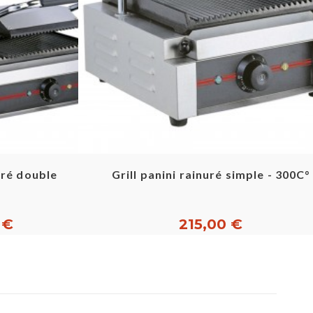
pide
Aperçu rapide
nuré double
Grill panini rainuré simple - 300C°
 €
215,00 €