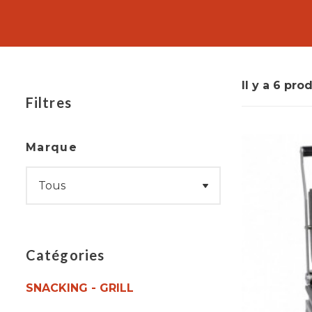
Ces plaques peuvent être chauffées à des tempéra
panini
est un outil essentiel pour les professionn
Que vous soyez un restaurant, un café ou une sandw
Il y a 6 prod
Filtres
Marque
Catégories
SNACKING - GRILL