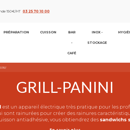
nde 150€/HT
03 25 70 10 00
PRÉPARATION
CUISSON
BAR
INOX -
HYGIÈ
-
STOCKAGE
CAFÉ
INI
GRILL-PANINI
l
est un appareil électrique très pratique pour les prof
sont rainurées pour créer des rainures caractéristique
cuisson antiadhésive, vous obtiendrez des
sandwichs s
En savoir plus