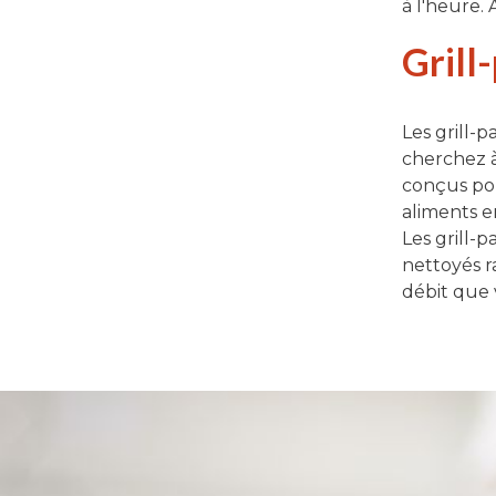
à l'heure.
Grill
Les grill-
cherchez à 
conçus pou
aliments e
Les grill-p
nettoyés r
débit que 