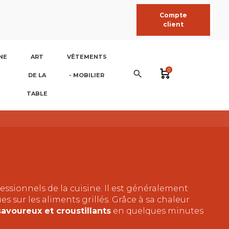
Compte
client
NE
ART
VÊTEMENTS
0
search
DE LA
- MOBILIER
TABLE
essionnels de la cuisine. Il est généralement
s sur les aliments grillés. Grâce à sa chaleur
avoureux et croustillants
en quelques minutes