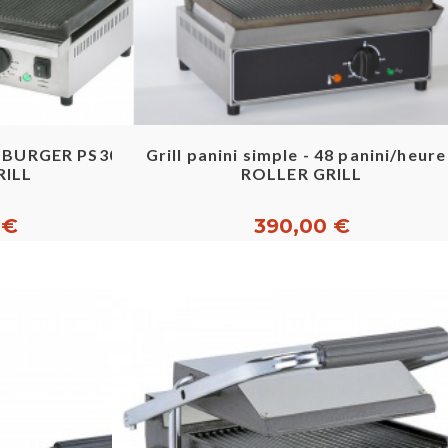
pide
Aperçu rapide
MBURGER PS30D
Grill panini simple - 48 panini/heure
RILL
ROLLER GRILL
 €
390,00 €