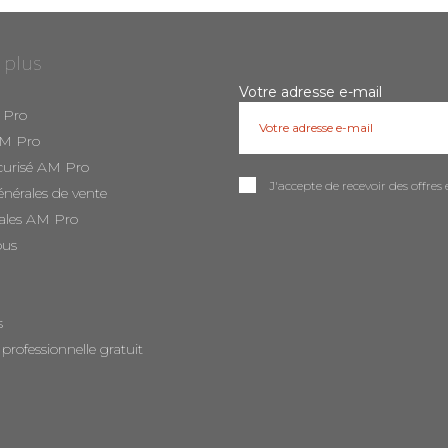
 plus
Votre adresse e-mail
 Pro
AM Pro
curisé AM Pro
J'accepte de recevoir des offr
énérales de vente
ales AM Pro
ous
s
 professionnelle gratuit