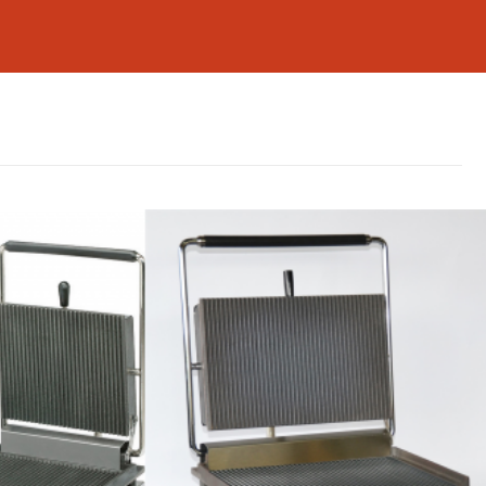
 les aliments, et sont faciles à nettoyer. Le
grill
licieux et appétissants.
ire vos clients les plus exigeants.