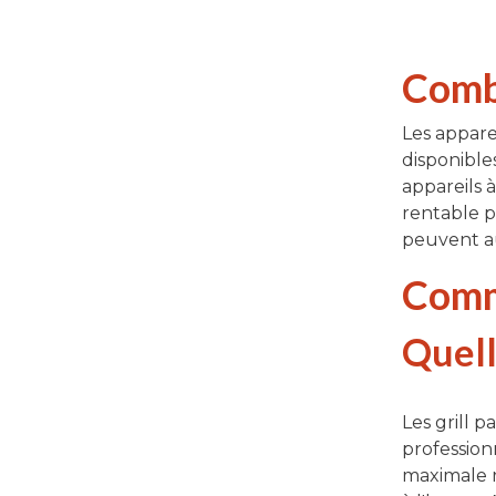
Combi
Les apparei
disponible
appareils 
rentable p
peuvent au
Comme
Quell
Les grill p
profession
maximale r