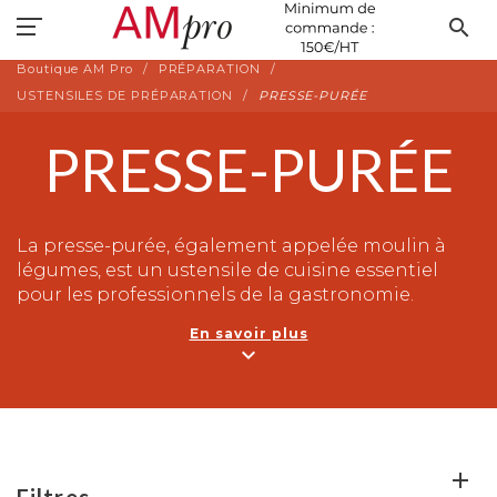
search
Boutique AM Pro
PRÉPARATION
USTENSILES DE PRÉPARATION
PRESSE-PURÉE
PRESSE-PURÉE
La presse-purée, également appelée moulin à
légumes, est un ustensile de cuisine essentiel
pour les professionnels de la gastronomie.
Conçue pour broyer et écraser efficacement les
En savoir plus
légumes cuits, elle permet de transformer
expand_more
rapidement les pommes de terre, carottes,
courgettes et bien plus encore en purée lisse et
onctueuse.
Cet outil polyvalent est idéal pour réaliser des
purées maison ou des sauces crémeuses. En plus
Filtres