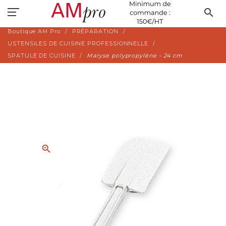
search
Boutique AM Pro
PRÉPARATION
USTENSILES DE CUISINE PROFESSIONNELLE
SPATULE DE CUISINE
Maryse polypropylène - 24 cm
zoom_in