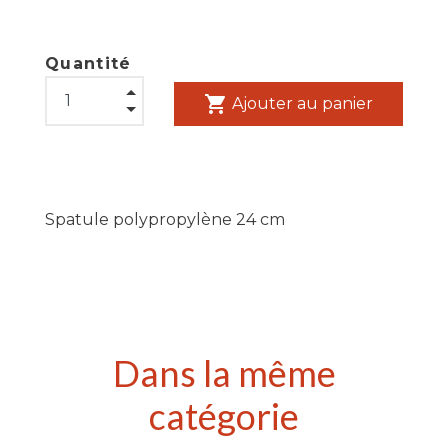
Quantité
shopping_cart
Ajouter au panier
Spatule polypropylène 24 cm
Dans la même
catégorie