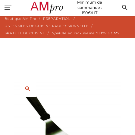
search
Boutique AM Pro
PRÉPARATION
USTENSILES DE CUISINE PROFESSIONNELLE
SPATULE DE CUISINE
Spatule en inox pleine 7.5X21.5 CMS.
zoom_in