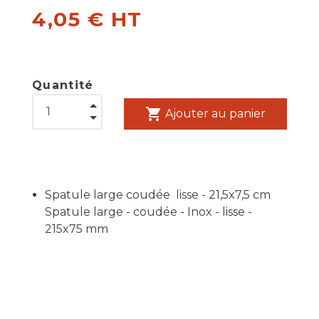
4,05 € HT
Quantité
shopping_cart
Ajouter au panier
Spatule large coudée lisse - 21,5x7,5 cm
Spatule large - coudée - Inox - lisse -
215x75 mm