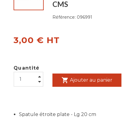
CMS
Référence:
096991
3,00 € HT
Quantité
shopping_cart
Ajouter au panier
Spatule étroite plate - Lg 20 cm