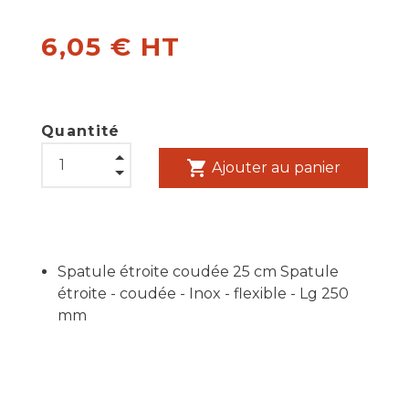
6,05 € HT
Quantité
shopping_cart
Ajouter au panier
Spatule étroite coudée 25 cm Spatule
étroite - coudée - Inox - flexible - Lg 250
mm