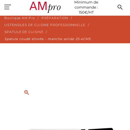
search
Boutique AM Pro
PRÉPARATION
USTENSILES DE CUISINE PROFESSIONNELLE
SPATULE DE CUISINE
Spatule coudé étroite - manche solide 25.4CMS
zoom_in