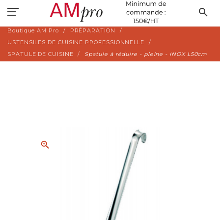
search
Boutique AM Pro
PRÉPARATION
USTENSILES DE CUISINE PROFESSIONNELLE
SPATULE DE CUISINE
Spatule à réduire - pleine - INOX L50cm
zoom_in