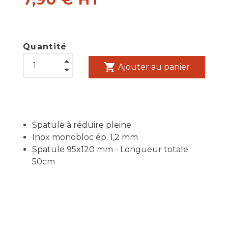
Quantité
shopping_cart
Ajouter au panier
Spatule à réduire pleine
Inox monobloc ép. 1,2 mm
Spatule 95x120 mm - Longueur totale
50cm