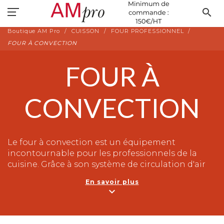
search
Boutique AM Pro
CUISSON
FOUR PROFESSIONNEL
FOUR À CONVECTION
FOUR À
CONVECTION
Le four à convection est un équipement
incontournable pour les professionnels de la
cuisine. Grâce à son système de circulation d'air
chaud, il assure une répartition homogène de la
En savoir plus
chaleur à l'intérieur de la chambre de cuisson.
expand_more
Conçu spécialement pour répondre aux besoins
des cuisiniers expérimentés, ce four permet une
cuisson rapide et régulière de tous types