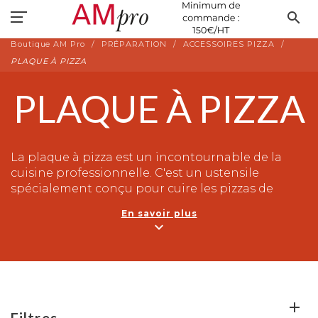
search
Boutique AM Pro
PRÉPARATION
ACCESSOIRES PIZZA
PLAQUE À PIZZA
PLAQUE À PIZZA
La plaque à pizza est un incontournable de la
cuisine professionnelle. C'est un ustensile
spécialement conçu pour cuire les pizzas de
manière optimale. Fabriquée en acier inoxydable,
En savoir plus
cette plaque garantit une cuisson uniforme de la
expand_more
pâte, offrant ainsi une texture croustillante et
légère. Son revêtement antiadhésif permet un
démoulage facile et une meilleure répartition de
la chaleur.
La plaque à pizza est idéale pour les restaurants,
Filtres