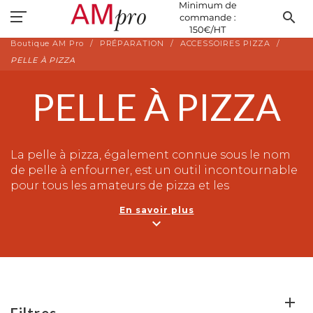
search
Boutique AM Pro
PRÉPARATION
ACCESSOIRES PIZZA
PELLE À PIZZA
PELLE À PIZZA
La pelle à pizza, également connue sous le nom
de pelle à enfourner, est un outil incontournable
pour tous les amateurs de pizza et les
professionnels de la cuisine. C'est un ustensile
En savoir plus
plat et long, fabriqué en bois ou en acier
expand_more
inoxydable, équipé d'une large lame qui permet
de manipuler et de déplacer facilement les pizzas
dans un four.
Indispensable dans une pizzeria, la pelle à pizza
évite tout contact direct entre la pizza et les
Filtres