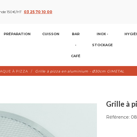
nde 150€/HT
03 25 70 10 00
PRÉPARATION
CUISSON
BAR
INOX -
HYGIÈ
-
STOCKAGE
CAFÉ
AQUE À PIZZA
Grille à pizza en aluminium - Ø30cm GIMETAL
Grille à
Référence:
08