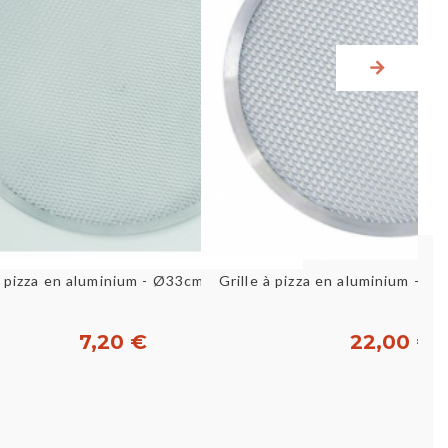
Aperçu rapide
Aperçu rapid
L
 à pizza en aluminium - Ø33cm GIMETAL
Grille à pizza en aluminium -
7,20 €
22,00 €
Acheter
Acheter