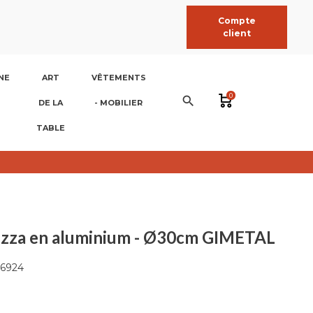
Compte
client
NE
ART
VÊTEMENTS
0
search
DE LA
- MOBILIER
TABLE
 pizza en aluminium - Ø30cm GIMETAL
6924