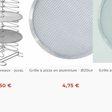
u rapide
Aperçu rapide
Grille à pizza en aluminium - Ø20cm GIMETA
Râtelier pour grilles 15 niveaux - jusqu'à ø36 GIMETAL
Grille
50 €
4,75 €
heter
Acheter