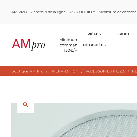
AM PRO - 7 chemin de la ligne, 10320 BOUILLY - Minimum de comma
PIÈCES
FROID
DÉTACHÉES
Boutique AM Pro
PRÉPARATION
ACCESSOIRES PIZZA
PL
zoom_in