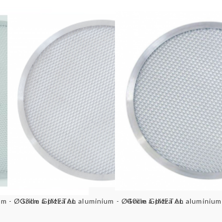
rapide
Aperçu rapide
Aperçu ra
inium - Ø33cm GIMETAL
Grille à pizza en aluminium - Ø40cm GIMETAL
Grille à pizza en alumin