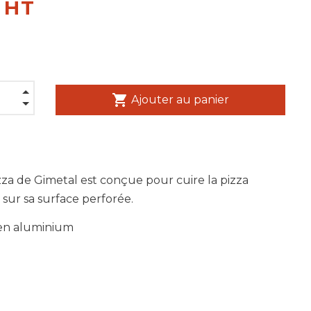
€ HT
shopping_cart
Ajouter au panier
pizza de Gimetal est conçue pour cuire la pizza
sur sa surface perforée.
en aluminium