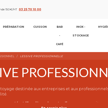
nde 150€/HT
03 25 70 10 00
PRÉPARATION
CUISSON
BAR
INOX -
HYGIÈ
-
STOCKAGE
CAFÉ
SSIONNEL
LESSIVE PROFESSIONNELLE
IVE PROFESSION
ttoyage destinée aux entreprises et aux professionnel
lité.
a
propreté et l'hygiène de votre linge
, que ce soit pou
En savoir plus