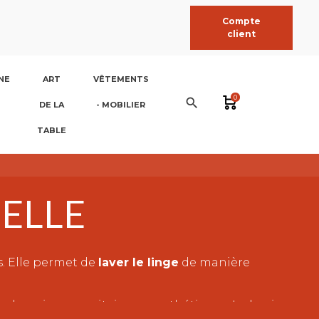
Compte
client
NE
ART
VÊTEMENTS
0
search
DE LA
- MOBILIER
TABLE
NELLE
s. Elle permet de
laver le linge
de manière
r des raisons sanitaires ou esthétiques. La lessive