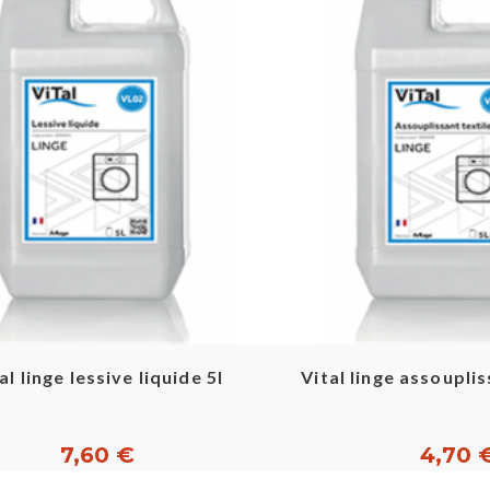
Aperçu rapide
Aperçu ra
al linge lessive liquide 5l
Vital linge assouplis
7,60 €
4,70 