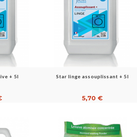
pide
Aperçu rapide
ive + 5l
Star linge assouplissant + 5l
€
5,70 €