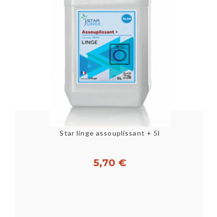
Star linge assouplissant + 5l
GR
5,70 €
Acheter