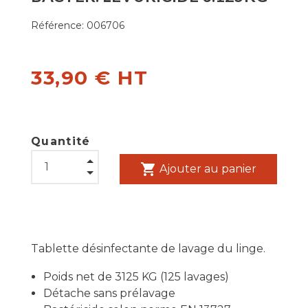
Référence:
006706
33,90 € HT
Quantité
shopping_cart
Ajouter au panier
Tablette désinfectante de lavage du linge.
Poids net de 3125 KG (125 lavages)
Détache sans prélavage