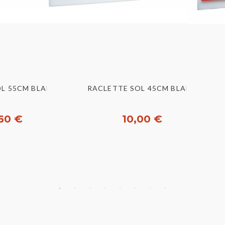
u rapide
Aperçu rapide
OL 55CM BLANC
RACLETTE SOL 45CM BLANC
60 €
10,00 €
heter
Acheter