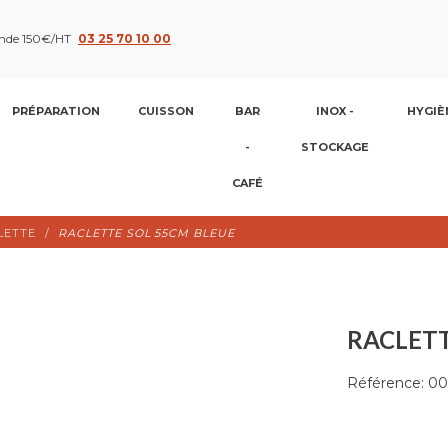
nde 150€/HT
03 25 70 10 00
PRÉPARATION
CUISSON
BAR
INOX -
HYGIÈ
-
STOCKAGE
CAFÉ
LETTE
RACLETTE SOL 55CM BLEUE
RACLETT
Référence:
00