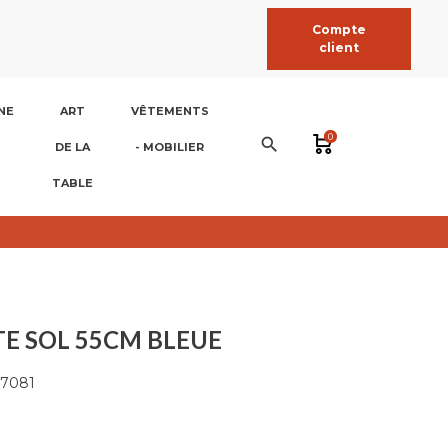
Compte
client
NE
ART
VÊTEMENTS
0
search
DE LA
- MOBILIER
TABLE
E SOL 55CM BLEUE
7081