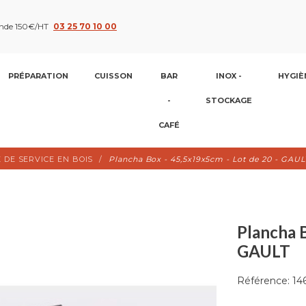
nde 150€/HT
03 25 70 10 00
PRÉPARATION
CUISSON
BAR
INOX -
HYGIÈ
-
STOCKAGE
CAFÉ
 DE SERVICE EN BOIS
Plancha Box - 45,5x19x5cm - Lot de 20 - GAUL
Plancha B
GAULT
Référence:
14