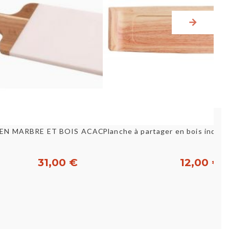
Aperçu rapide
Aperçu rapid
Planche de présentation en bambou - 35x25x0,8cm ADOMO
PLANCHE EN MARBRE ET BOIS ACACIA 38X18 CM [E25604]
31,00 €
12,00 €
Acheter
Acheter