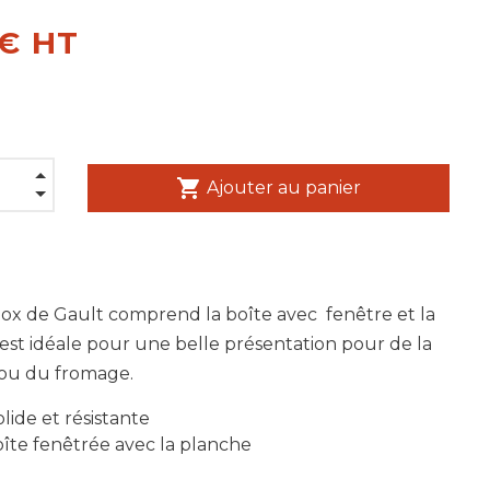
 € HT
shopping_cart
Ajouter au panier
ox de Gault comprend la boîte avec fenêtre et la
est idéale pour une belle présentation pour de la
 ou du fromage.
lide et résistante
oîte fenêtrée avec la planche