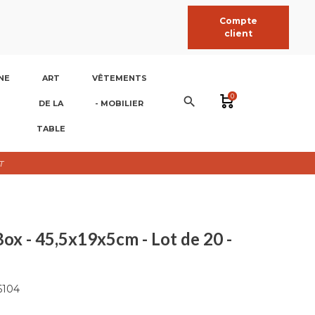
Compte
client
NE
ART
VÊTEMENTS
0
search
DE LA
- MOBILIER
TABLE
T
ox - 45,5x19x5cm - Lot de 20 -
6104