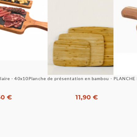
u rapide
Aperçu rapide
Planche ardoise rectangulaire - 40x10x1,5cm LACOR
50 €
11,90 €
heter
Acheter