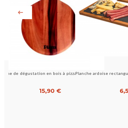
Aperçu rapide
Aperç
Planche de dégustation en bois à pizza - ø30cm ZODIAC
15,90 €
6,
Acheter
Ac