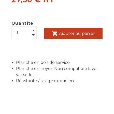
Quantité
shopping_cart
Ajouter au panier
Planche en bois de service.
Planche en noyer. Non compatible lave
vaisselle.
Résistante / usage quotidien