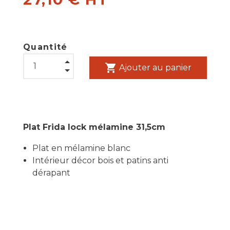
Quantité
shopping_cart
Ajouter au panier
Plat Frida lock mélamine 31,5cm
Plat en mélamine blanc
Intérieur décor bois et patins anti
dérapant