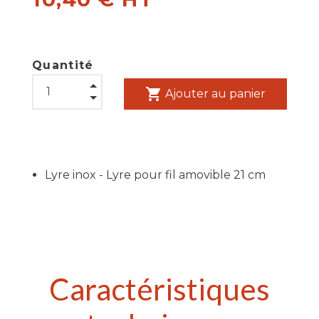
Quantité
shopping_cart
Ajouter au panier
Lyre inox - Lyre pour fil amovible 21 cm
Caractéristiques