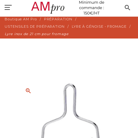
search
Boutique AM Pro
PRÉPARATION
USTENSILES DE PRÉPARATION
LYRE À GÉNOISE - FROMAGE
Lyre inox de 21 cm pour fromage
zoom_in